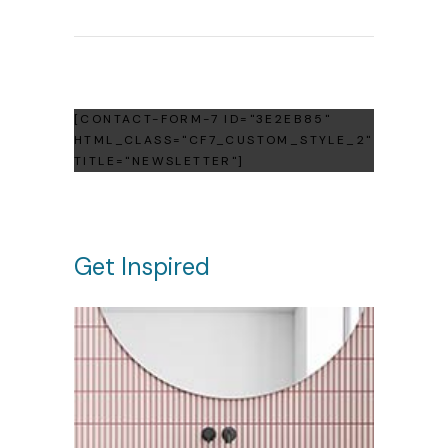
[CONTACT-FORM-7 ID="3E2EB85"
HTML_CLASS="CF7_CUSTOM_STYLE_2"
TITLE="NEWSLETTER"]
Get Inspired