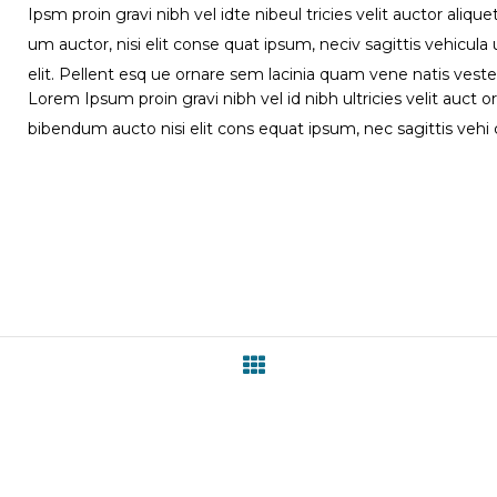
Ipsm proin gravi nibh vel idte nibeul tricies velit auctor aliqu
um auctor, nisi elit conse quat ipsum, neciv sagittis vehicul
elit. Pellent esq ue ornare sem lacinia quam vene natis vest
Lorem Ipsum proin gravi nibh vel id nibh ultricies velit auct or
bibendum aucto nisi elit cons equat ipsum, nec sagittis vehi cul