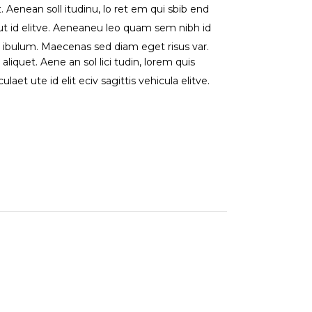
et. Aenean soll itudinu, lo ret em qui sbib end
a ut id elitve. Aeneaneu leo quam sem nibh id
e ibulum. Maecenas sed diam eget risus var.
 aliquet. Aene an sol lici tudin, lorem quis
aet ute id elit eciv sagittis vehicula elitve.