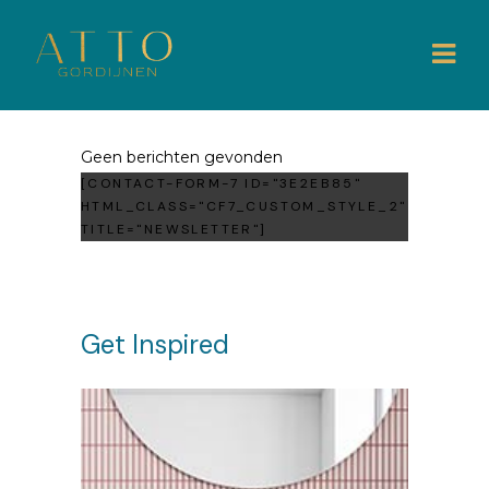
Geen berichten gevonden
[CONTACT-FORM-7 ID="3E2EB85"
HTML_CLASS="CF7_CUSTOM_STYLE_2"
TITLE="NEWSLETTER"]
Get Inspired